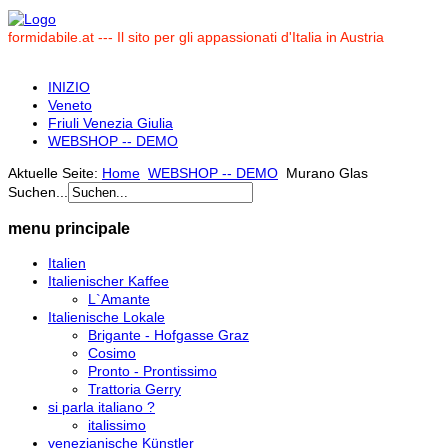
formidabile.at --- Il sito per gli appassionati d'Italia in Austria
INIZIO
Veneto
Friuli Venezia Giulia
WEBSHOP -- DEMO
Aktuelle Seite:
Home
WEBSHOP -- DEMO
Murano Glas
Suchen...
menu principale
Italien
Italienischer Kaffee
L`Amante
Italienische Lokale
Brigante - Hofgasse Graz
Cosimo
Pronto - Prontissimo
Trattoria Gerry
si parla italiano ?
italissimo
venezianische Künstler