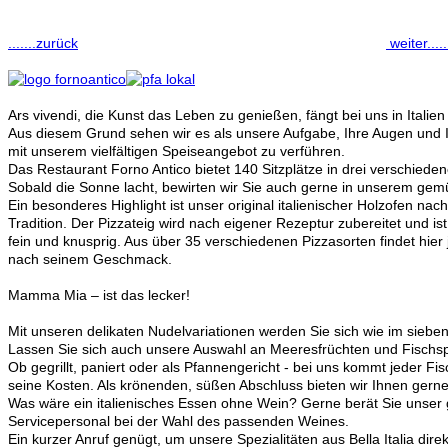
.......zurück
weiter......
Ars vivendi, die Kunst das Leben zu genießen, fängt bei uns in Italie
Aus diesem Grund sehen wir es als unsere Aufgabe, Ihre Augen und
mit unserem vielfältigen Speiseangebot zu verführen.
Das Restaurant Forno Antico bietet 140 Sitzplätze in drei verschied
Sobald die Sonne lacht, bewirten wir Sie auch gerne in unserem gem
Ein besonderes Highlight ist unser original italienischer Holzofen nac
Tradition. Der Pizzateig wird nach eigener Rezeptur zubereitet und i
fein und knusprig. Aus über 35 verschiedenen Pizzasorten findet hier j
nach seinem Geschmack.
Mamma Mia – ist das lecker!
Mit unseren delikaten Nudelvariationen werden Sie sich wie im siebe
Lassen Sie sich auch unsere Auswahl an Meeresfrüchten und Fischsp
Ob gegrillt, paniert oder als Pfannengericht - bei uns kommt jeder Fis
seine Kosten. Als krönenden, süßen Abschluss bieten wir Ihnen gern
Was wäre ein italienisches Essen ohne Wein? Gerne berät Sie unser 
Servicepersonal bei der Wahl des passenden Weines.
Ein kurzer Anruf genügt, um unsere Spezialitäten aus Bella Italia dir