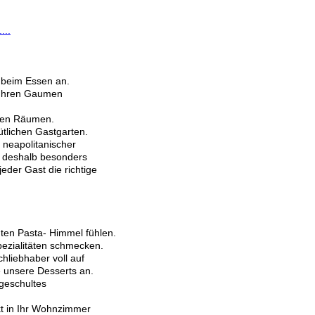
...
n beim Essen an.
 Ihren Gaumen
enen Räumen.
ütlichen Gastgarten.
h neapolitanischer
st deshalb besonders
eder Gast die richtige
nten Pasta- Himmel fühlen.
ezialitäten schmecken.
chliebhaber voll auf
e unsere Desserts an.
geschultes
ekt in Ihr Wohnzimmer