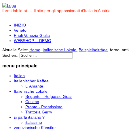
formidabile.at --- Il sito per gli appassionati d'Italia in Austria
INIZIO
Veneto
Friuli Venezia Giulia
WEBSHOP -- DEMO
Aktuelle Seite:
Home
Italienische Lokale
Beispielbeiträge
forno_anti
Suchen...
menu principale
Italien
Italienischer Kaffee
L`Amante
Italienische Lokale
Brigante - Hofgasse Graz
Cosimo
Pronto - Prontissimo
Trattoria Gerry
si parla italiano ?
italissimo
venezianische Künstler